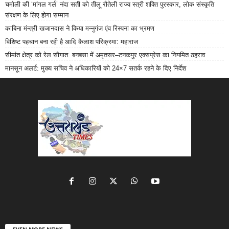
चमोली की ‘मांगल गर्ल’ नंदा सती को तीलू रौतेली राज्य स्त्री शक्ति पुरस्कार, लोक संस्कृति
संरक्षण के लिए होगा सम्मान
काबिना मंन्त्री खजानदास ने किया मन्नुगंज एंव रिस्पना का भ्रमण
विशिष्ट पहचान बना रही है आदि कैलाश परिक्रमा: महाराज
सीमांत क्षेत्र को रेल सौगात: बनबसा में अमृतसर–टनकपुर एक्सप्रेस का नियमित ठहराव
मानसून अलर्ट: मुख्य सचिव ने अधिकारियों को 24×7 सतर्क रहने के दिए निर्देश