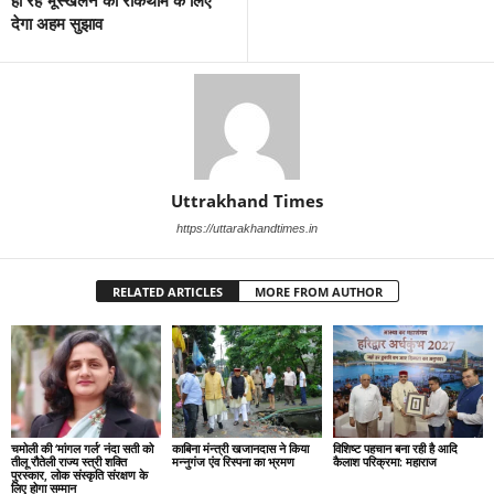
हो रहे भूस्खलन की रोकथाम के लिए
देगा अहम सुझाव
Uttrakhand Times
https://uttarakhandtimes.in
RELATED ARTICLES
MORE FROM AUTHOR
चमोली की ‘मांगल गर्ल’ नंदा सती को
काबिना मंन्त्री खजानदास ने किया
विशिष्ट पहचान बना रही है आदि
तीलू रौतेली राज्य स्त्री शक्ति
मन्नुगंज एंव रिस्पना का भ्रमण
कैलाश परिक्रमा: महाराज
पुरस्कार, लोक संस्कृति संरक्षण के
लिए होगा सम्मान