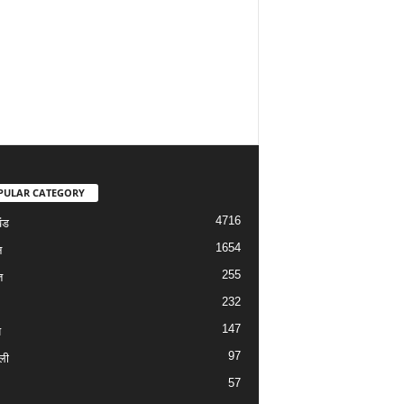
PULAR CATEGORY
4716
ंड
1654
न
255
त
232
147
य
97
ली
57