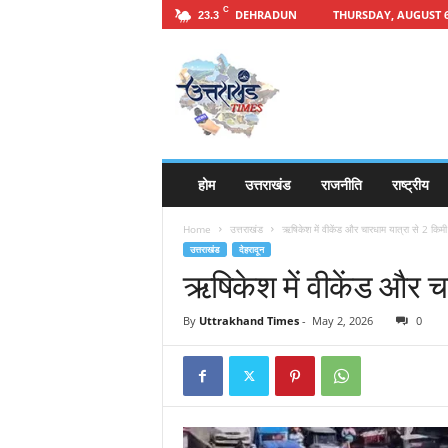
C
DEHRADUN
THURSDAY, AUGUST 6
23.3
h
t
t
p
s
:
/
होम
उत्तराखंड
राजनीति
राष्ट्रीय
/
u
Home
उत्तराखंड
ऋषिकेश में वीकेंड और चारधाम यात्रा से 2 किमी
t
उत्तराखंड
देहरादून
t
ऋषिकेश में वीकेंड और च
a
r
a
By
Uttrakhand Times
-
May 2, 2026
0
k
h
a
n
d
t