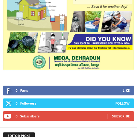
0
Fans
LIKE
0
Followers
FOLLOW
0
Subscribers
SUBSCRIBE
EDITOR PICKS