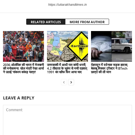
https://uttarakhandtimes.in
RELATED ARTICLES
MORE FROM AUTHOR
2036 ओलंपिक की भारत में मेजबानी
उत्तरकाशी में आधी रात कांपी धरती,
देहरादून में दर्दनाक सड़क हादसा,
की मनोकामना: खेल मंत्री रेखा आर्या
4.2 तीव्रता के भूकंप से मची दहशत;
बेकाबू मिक्सर ट्रैक्टर ने BTech
ने उठाई ‘संकल्प कांवड़ यात्रा’
1991 का खौफ फिर आया याद
छात्रा की ली जान
LEAVE A REPLY