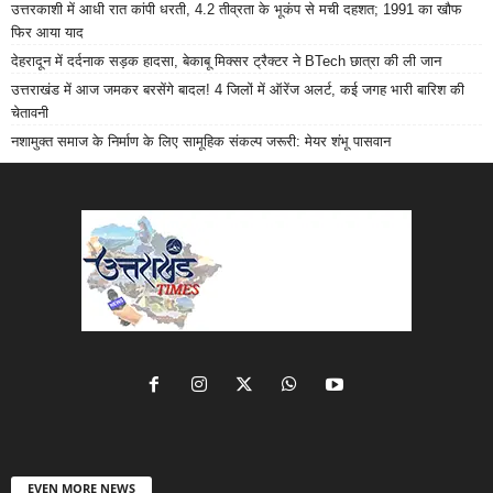
उत्तरकाशी में आधी रात कांपी धरती, 4.2 तीव्रता के भूकंप से मची दहशत; 1991 का खौफ
फिर आया याद
देहरादून में दर्दनाक सड़क हादसा, बेकाबू मिक्सर ट्रैक्टर ने BTech छात्रा की ली जान
उत्तराखंड में आज जमकर बरसेंगे बादल! 4 जिलों में ऑरेंज अलर्ट, कई जगह भारी बारिश की
चेतावनी
नशामुक्त समाज के निर्माण के लिए सामूहिक संकल्प जरूरी: मेयर शंभू पासवान
EVEN MORE NEWS