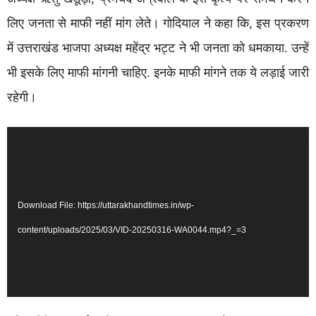
लिए जनता से माफी नहीं मांग लेते। गोदियाल ने कहा कि, इस प्रकरण
में उत्तराखंड भाजपा अध्यक्ष महेंद्र भट्ट ने भी जनता को धमकाया. उन्हें
भी इसके लिए माफी मांगनी चाहिए. इनके माफी मांगने तक ये लड़ाई जारी
रहेगी।
Video
Media error: Format(s) not supported or source(s) not
Player
found
Download File: https://uttarakhandtimes.in/wp-
content/uploads/2025/03/VID-20250316-WA0044.mp4?_=3