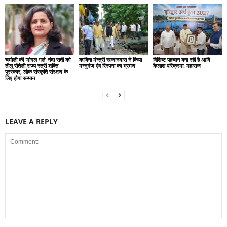
चमोली की ‘मांगल गर्ल’ नंदा सती को
काबिना मंन्त्री खजानदास ने किया
विशिष्ट पहचान बना रही है आदि
तीलू रौतेली राज्य स्त्री शक्ति
मन्नुगंज एंव रिस्पना का भ्रमण
कैलाश परिक्रमा: महाराज
पुरस्कार, लोक संस्कृति संरक्षण के
लिए होगा सम्मान
LEAVE A REPLY