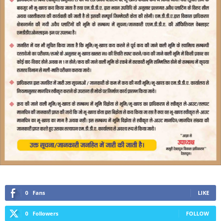
0
Fans
LIKE
0
Followers
FOLLOW