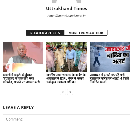
Uttrakhand Times
https://uttarakhandtimes.in
RELATED ARTICLES
MORE FROM AUTHOR
हल्द्वानी में खड़गे की हुंकार:
माननीय उच्च न्यायालय के आदेश के
उत्तराखंड में अगले 48 घंटे भारी!
‘उत्तराखंड से शुरू होगा सत्ता
अनुपालन में IDPL क्षेत्र में चलाया
मूसलाधार बारिश का अलर्ट, 4 जिलों
परिवर्तन’, भाजपा पर जमकर बरसे
गया वृहद स्वच्छता अभियान
में ऑरेंज अलर्ट
LEAVE A REPLY