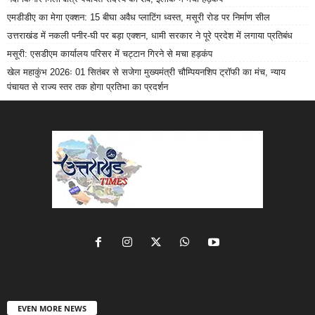
एमडीडीए का मेगा एक्शन: 15 बीघा अवैध प्लाटिंग ध्वस्त, मसूरी रोड पर निर्माण सील
उत्तराखंड में नकली पनीर-घी पर बड़ा एक्शन, धामी सरकार ने पूरे प्रदेश में लगाया प्रतिबंध
मसूरी: एसडीएम कार्यालय परिसर में चट्टान गिरने से मचा हड़कंप
खेल महाकुंभ 2026ः 01 सितंबर से सजेगा मुख्यमंत्री चौम्पियनशिप ट्रॉफी का मंच, न्याय
पंचायत से राज्य स्तर तक होगा प्रतिभा का प्रदर्शन
EVEN MORE NEWS