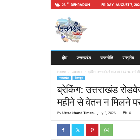
C
DEHRADUN
FRIDAY, AUGUST 7, 202
23
h
t
t
p
s
:
/
होम
उत्तराखंड
राजनीति
राष्ट्रीय
/
u
Home
उत्तराखंड
ब्रेकिंग: उत्तराखंड रोडवेज को 814 नई बसों की 
t
उत्तराखंड
देहरादून
t
ब्रेकिंग: उत्तराखंड रोड
a
r
महीने से वेतन न मिलने प
a
k
By
Uttrakhand Times
-
July 2, 2026
0
h
a
n
d
t