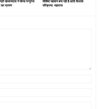
न्त्री खजानदास ने किया मन्नुगंज
विशिष्ट पहचान बना रही है आदि कैलाश
ना का भ्रमण
परिक्रमा: महाराज