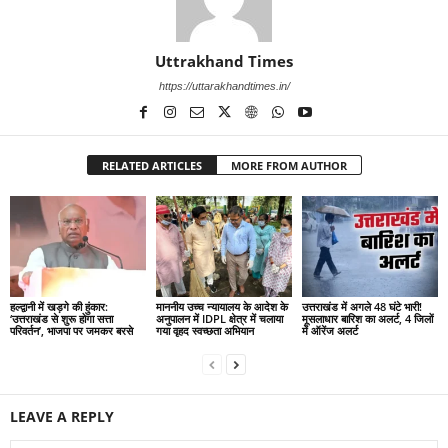
Uttrakhand Times
https://uttarakhandtimes.in/
RELATED ARTICLES
MORE FROM AUTHOR
हल्द्वानी में खड़गे की हुंकार:
माननीय उच्च न्यायालय के आदेश के
उत्तराखंड में अगले 48 घंटे भारी!
‘उत्तराखंड से शुरू होगा सत्ता
अनुपालन में IDPL क्षेत्र में चलाया
मूसलाधार बारिश का अलर्ट, 4 जिलों
परिवर्तन’, भाजपा पर जमकर बरसे
गया वृहद स्वच्छता अभियान
में ऑरेंज अलर्ट
LEAVE A REPLY