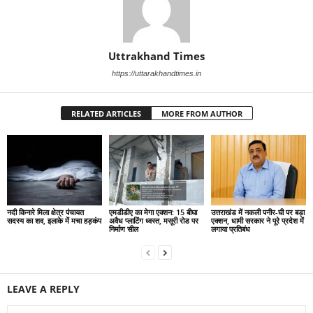
Uttrakhand Times
https://uttarakhandtimes.in
RELATED ARTICLES
MORE FROM AUTHOR
नदी किनारे मिला क्षेत्र पंचायत
एमडीडीए का मेगा एक्शन: 15 बीघा
उत्तराखंड में नकली पनीर-घी पर बड़ा
सदस्य का शव, इलाके में मचा हड़कंप
अवैध प्लाटिंग ध्वस्त, मसूरी रोड पर
एक्शन, धामी सरकार ने पूरे प्रदेश में
निर्माण सील
लगाया प्रतिबंध
LEAVE A REPLY