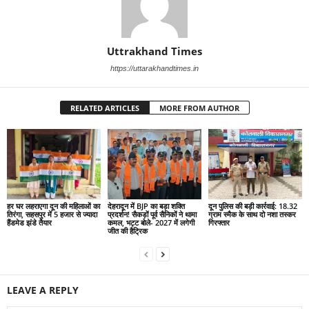
Uttrakhand Times
https://uttarakhandtimes.in
RELATED ARTICLES
MORE FROM AUTHOR
हर घर लहराएगा दून की महिलाओं का
देहरादून में BJP का बड़ा शक्ति
दून पुलिस की बड़ी कार्रवाई: 18.32
तिरंगा, सहसपुर में 5 हजार से ज्यादा
प्रदर्शन! सैकड़ों पूर्व सैनिकों ने थामा
ग्राम स्मैक के साथ दो नशा तस्कर
हैंडमेड झंडे तैयार
कमल, भट्ट बोले- 2027 में लगेगी
गिरफ्तार
जीत की हैट्रिक
LEAVE A REPLY