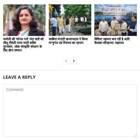
चमोली की ‘मांगल गर्ल’ नंदा सती को
काबिना मंन्त्री खजानदास ने किया
विशिष्ट पहचान बना रही है आदि
तीलू रौतेली राज्य स्त्री शक्ति
मन्नुगंज एंव रिस्पना का भ्रमण
कैलाश परिक्रमा: महाराज
पुरस्कार, लोक संस्कृति संरक्षण के
लिए होगा सम्मान
LEAVE A REPLY