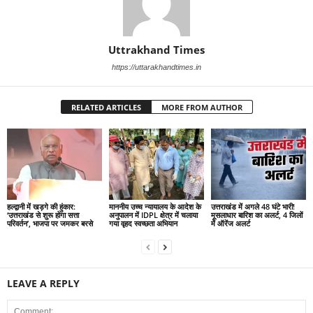
Uttrakhand Times
https://uttarakhandtimes.in
RELATED ARTICLES
MORE FROM AUTHOR
हल्द्वानी में खड़गे की हुंकार:
माननीय उच्च न्यायालय के आदेश के
उत्तराखंड में अगले 48 घंटे भारी!
‘उत्तराखंड से शुरू होगा सत्ता
अनुपालन में IDPL क्षेत्र में चलाया
मूसलाधार बारिश का अलर्ट, 4 जिलों
परिवर्तन’, भाजपा पर जमकर बरसे
गया वृहद स्वच्छता अभियान
में ऑरेंज अलर्ट
LEAVE A REPLY