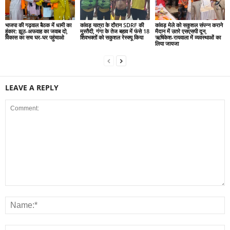
भाजपा की गढ़वाल बैठक में धामी का
कांवड़ यात्रा के दौरान SDRF की
कांवड़ मेले को सकुशल संपन्न कराने
हुंकार: झूठ-अफवाह का जवाब दो,
मुस्तैदी, गंगा के तेज बहाव में फंसे 18
मैदान में उतरे एसएसपी दून,
विकास का सच घर-घर पहुंचाओ
शिवभक्तों को सकुशल रेस्क्यू किया
ऋषिकेश-रायवाला में व्यवस्थाओं का
लिया जायजा
LEAVE A REPLY