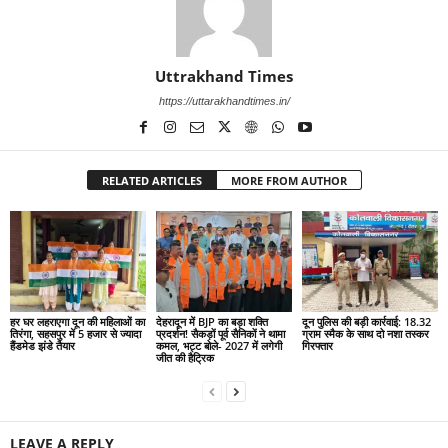
Uttrakhand Times
https://uttarakhandtimes.in/
RELATED ARTICLES
MORE FROM AUTHOR
हर घर लहराएगा दून की महिलाओं का
देहरादून में BJP का बड़ा शक्ति
दून पुलिस की बड़ी कार्रवाई: 18.32
तिरंगा, सहसपुर में 5 हजार से ज्यादा
प्रदर्शन! सैकड़ों पूर्व सैनिकों ने थामा
ग्राम स्मैक के साथ दो नशा तस्कर
हैंडमेड झंडे तैयार
कमल, भट्ट बोले- 2027 में लगेगी
गिरफ्तार
जीत की हैट्रिक
LEAVE A REPLY