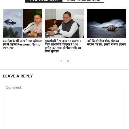
अल्मोड़ा के रवि टम्टा ने रचा इतिहास!
मुख्यमंत्री ने 9 लाख 87 हजार17
नदी किनारे मिला क्षेत्र पंचायत
हवा में उड़ाया Personal Flying
पेंशन लाभार्थियों को कुल ₹ 146
सदस्य का शव, इलाके में मचा हड़कंप
Vehicle
करोड़ 32 लाख की पेंशन राशि का
किया भुगतान
LEAVE A REPLY