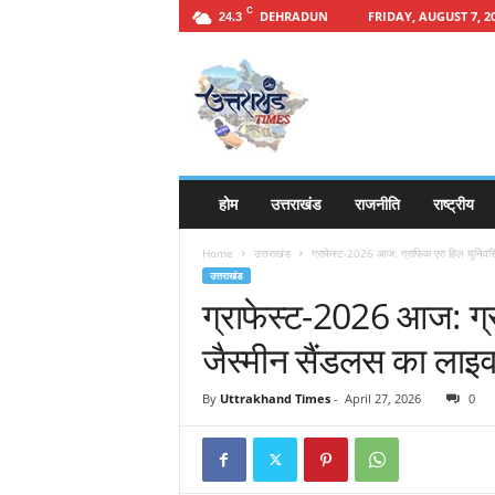
C
DEHRADUN
FRIDAY, AUGUST 7, 2
24.3
h
t
t
p
s
:
/
होम
उत्तराखंड
राजनीति
राष्ट्रीय
/
u
Home
उत्तराखंड
ग्राफेस्ट-2026 आज: ग्राफिक एरा हिल यूनिवर्सि
t
उत्तराखंड
t
ग्राफेस्ट-2026 आज: ग्रा
a
r
जैस्मीन सैंडलस का लाइव 
a
k
By
Uttrakhand Times
-
April 27, 2026
0
h
a
n
d
t