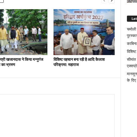
La
चमोली क
पुरस्का
काबिना
विशिष्
न्त्री खजानदास ने किया मन्नुगंज
विशिष्ट पहचान बना रही है आदि कैलाश
सीमांत
ना का भ्रमण
परिक्रमा: महाराज
एक्सप्
मानसून
के दिए 