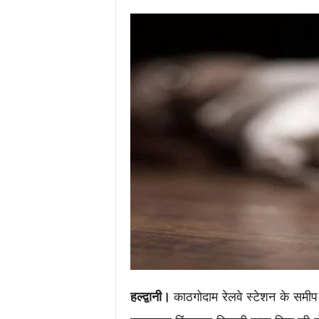
i
m
e
s
.
i
n
/
हल्द्वानी।
काठगोदाम रेलवे स्टेशन के समीप 