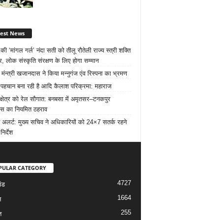
test News
ी ‘मांगल गर्ल’ नंदा सती को तीलू रौतेली राज्य स्त्री शक्ति
र, लोक संस्कृति संरक्षण के लिए होगा सम्मान
 मंन्त्री खजानदास ने किया मन्नुगंज एंव रिस्पना का भ्रमण
ट पहचान बना रही है आदि कैलाश परिक्रमा: महाराज
 क्षेत्र को रेल सौगात: बनबसा में अमृतसर–टनकपुर
रेस का नियमित ठहराव
 अलर्ट: मुख्य सचिव ने अधिकारियों को 24×7 सतर्क रहने
निर्देश
PULAR CATEGORY
4727
ंड
1664
न
255
त