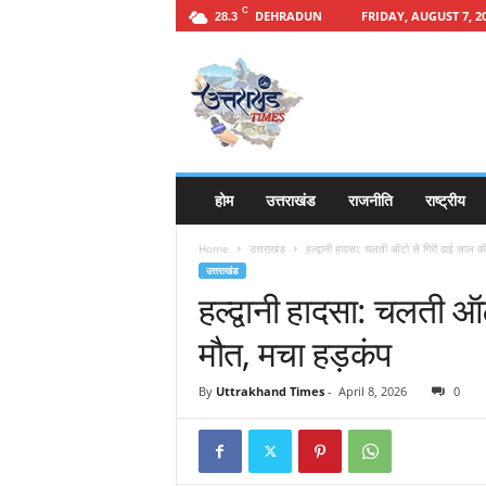
C
DEHRADUN
FRIDAY, AUGUST 7, 2
28.3
h
t
t
p
s
:
/
होम
उत्तराखंड
राजनीति
राष्ट्रीय
/
u
Home
उत्तराखंड
हल्द्वानी हादसा: चलती ऑटो से गिरी ढाई साल की
t
उत्तराखंड
t
हल्द्वानी हादसा: चलती ऑ
a
r
मौत, मचा हड़कंप
a
k
By
Uttrakhand Times
-
April 8, 2026
0
h
a
n
d
t