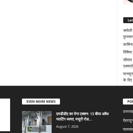
La
चमोली क
पुरस्का
काबिना
विशिष्
सीमांत
एक्सप्
मानसून
के दिए 
EVEN MORE NEWS
PO
उत्तराख
एमडीडीए का मेगा एक्शन: 15 बीघा अवैध
प्लाटिंग ध्वस्त, मसूरी रोड...
देहरादू
August 7, 2026
याताया