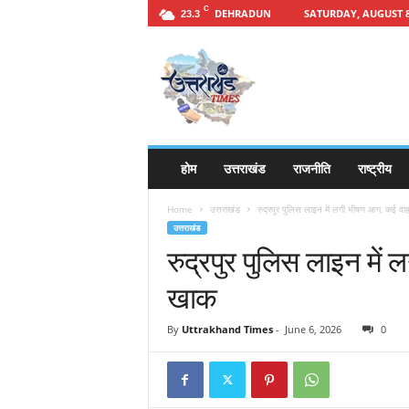
C
DEHRADUN
SATURDAY, AUGUST 8
23.3
h
t
t
p
s
:
/
होम
उत्तराखंड
राजनीति
राष्ट्रीय
/
u
Home
उत्तराखंड
रुद्रपुर पुलिस लाइन में लगी भीषण आग, कई
t
उत्तराखंड
t
रुद्रपुर पुलिस लाइन म
a
r
खाक
a
k
By
Uttrakhand Times
-
June 6, 2026
0
h
a
n
d
t