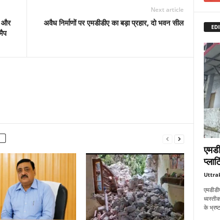
Next article
ों और
अवैध निर्माणों पर एमडीडीए का बड़ा प्रहार, दो भवन सील
EDI
मैप
एमडी
प्लाट
Uttra
एमडीडीए
ध्वस्तीक
के भ्रष