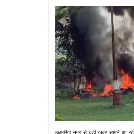
i
m
e
s
.
i
n
/
उधमसिंह नगर से बड़ी खबर सामने आ रही है।