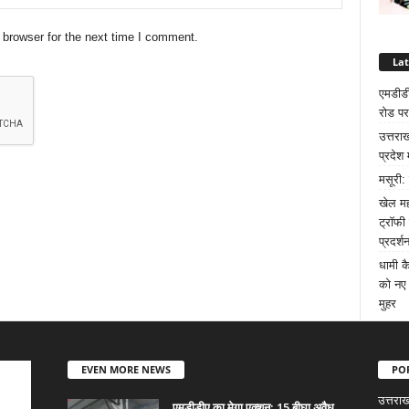
 browser for the next time I comment.
La
एमडीडी
रोड पर
उत्तरा
प्रदेश 
मसूरी:
खेल मह
ट्रॉफी
प्रदर्श
धामी क
को नए 
मुहर
EVEN MORE NEWS
PO
उत्तराख
एमडीडीए का मेगा एक्शन: 15 बीघा अवैध