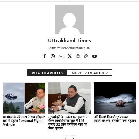
Uttrakhand Times
https://uttarakhandtimes.in/
RELATED ARTICLES
MORE FROM AUTHOR
अल्मोड़ा के रवि टम्टा ने रचा इतिहास!
मुख्यमंत्री ने 9 लाख 87 हजार17
नदी किनारे मिला क्षेत्र पंचायत
हवा में उड़ाया Personal Flying
पेंशन लाभार्थियों को कुल ₹ 146
सदस्य का शव, इलाके में मचा हड़कंप
Vehicle
करोड़ 32 लाख की पेंशन राशि का
किया भुगतान