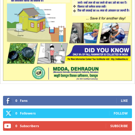
0
Fans
LIKE
0
Followers
FOLLOW
0
Subscribers
SUBSCRIBE