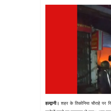
i
m
e
s
.
i
n
/
हल्द्वानी।
शहर के तिकोनिया चौराहे पर स