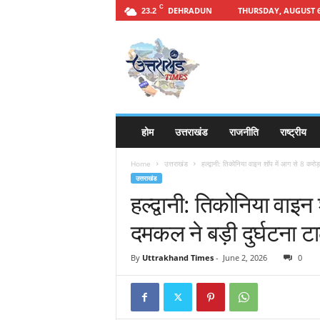
C
DEHRADUN
THURSDAY, AUGUST 6
23.2
h
t
t
p
s
:
/
होम
उत्तराखंड
राजनीति
राष्ट्रीय
/
u
Home
उत्तराखंड
हल्द्वानी: तिकोनिया वाइन शॉप में आग से 8 कर
t
उत्तराखंड
t
हल्द्वानी: तिकोनिया वाइ
a
r
दमकल ने बड़ी दुर्घटना ट
a
k
By
Uttrakhand Times
-
June 2, 2026
0
h
a
n
d
t