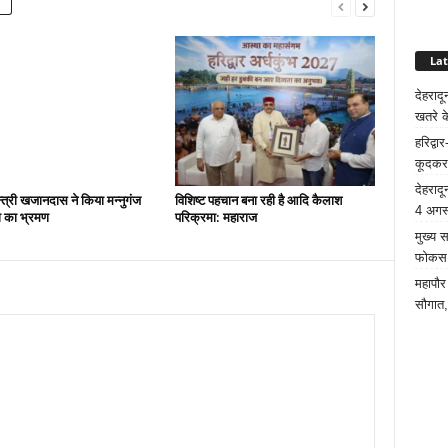
La
देहरादू
खतरे क
हरिद्व
कूदकर
देहरादू
न्त्री खजानदास ने किया मन्नुगंज
विशिष्ट पहचान बना रही है आदि कैलाश
4 अगस्
ना का भ्रमण
परिक्रमा: महाराज
मुख्य 
फोकस क
महापौर
सौगात,