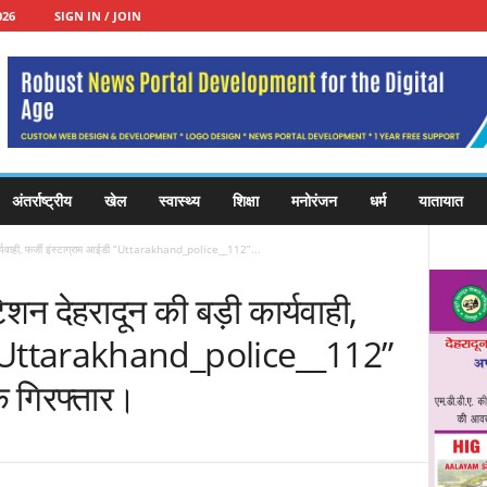
026
SIGN IN / JOIN
अंतर्राष्ट्रीय
खेल
स्वास्थ्य
शिक्षा
मनोरंजन
धर्म
यातायात
कार्यवाही, फर्जी इंस्टाग्राम आईडी “Uttarakhand_police__112”...
शन देहरादून की बड़ी कार्यवाही,
डी “Uttarakhand_police__112”
क गिरफ्तार।