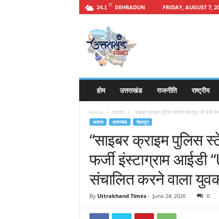
C
DEHRADUN
FRIDAY, AUGUST 7, 2
24.1
h
t
t
p
s
:
/
होम
उत्तराखंड
राजनीति
राष्ट्रीय
/
u
Home
अपराध
“साइबर क्राइम पुलिस स्टेशन देहरादून की बड़ी 
t
अपराध
उत्तराखंड
देहरादून
t
“साइबर क्राइम पुलिस स्टे
a
r
फर्जी इंस्टाग्राम आई
a
k
संचालित करने वाला युव
h
a
By
Uttrakhand Times
-
June 24, 2026
0
n
d
t