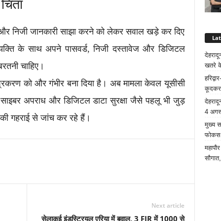
चिंता
 और निजी जानकारी साझा करने को लेकर सवाल खड़े कर दिए
La
 व्यक्ति के साथ अपने पासवर्ड, निजी दस्तावेज और डिजिटल
देहरादू
बरतनी चाहिए।
खतरे क
हरिद्व
ूरे प्रकरण को और गंभीर बना दिया है। अब मामला केवल यूसीसी
कूदकर
ं साइबर अपराध और डिजिटल डाटा सुरक्षा जैसे पहलू भी जुड़
देहरादू
4 अगस्
की गहराई से जांच कर रहे हैं।
मुख्य 
फोकस क
महापौर
सौगात,
Next article
सेलाकुई इंडस्ट्रियल एरिया में बवाल, 3 FIR में 1000 से