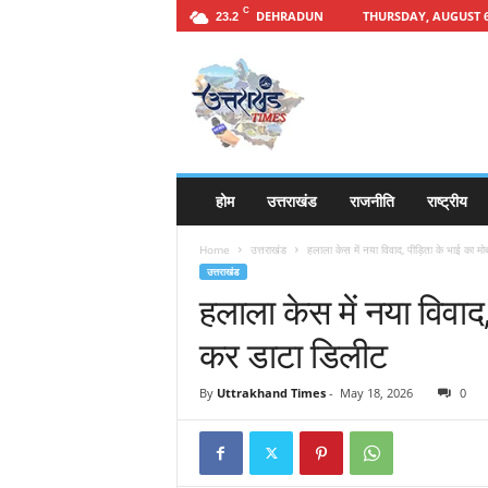
C
DEHRADUN
THURSDAY, AUGUST 6
23.2
h
t
t
p
s
:
/
होम
उत्तराखंड
राजनीति
राष्ट्रीय
/
u
Home
उत्तराखंड
हलाला केस में नया विवाद, पीड़िता के भाई का म
t
उत्तराखंड
t
हलाला केस में नया विवाद
a
r
कर डाटा डिलीट
a
k
By
Uttrakhand Times
-
May 18, 2026
0
h
a
n
d
t