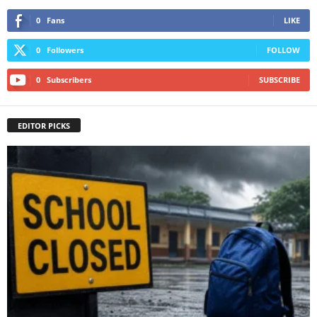
0
Fans
LIKE
0
Followers
FOLLOW
0
Subscribers
SUBSCRIBE
EDITOR PICKS