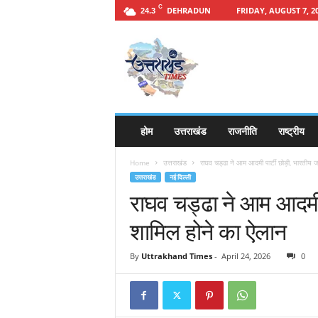
C
DEHRADUN
FRIDAY, AUGUST 7, 2
24.3
h
t
t
p
s
:
/
होम
उत्तराखंड
राजनीति
राष्ट्रीय
/
u
Home
उत्तराखंड
राघव चड्ढा ने आम आदमी पार्टी छोड़ी, भारतीय जनत
t
उत्तराखंड
नई दिल्ली
t
राघव चड्ढा ने आम आदमी पा
a
r
शामिल होने का ऐलान
a
k
By
Uttrakhand Times
-
April 24, 2026
0
h
a
n
d
t