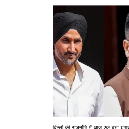
i
m
e
s
.
i
n
/
दिल्ली की राजनीति में आज एक बड़ा धम