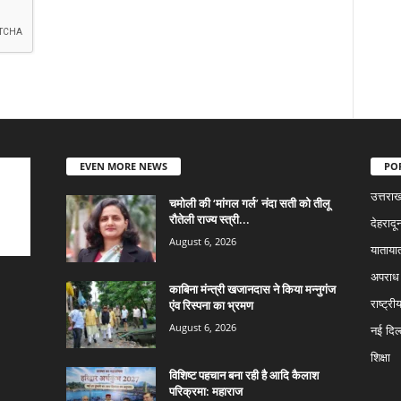
EVEN MORE NEWS
PO
उत्तराख
चमोली की ‘मांगल गर्ल’ नंदा सती को तीलू
रौतेली राज्य स्त्री...
देहरादू
August 6, 2026
याताया
अपराध
काबिना मंन्त्री खजानदास ने किया मन्नुगंज
एंव रिस्पना का भ्रमण
राष्ट्री
August 6, 2026
नई दिल्
शिक्षा
विशिष्ट पहचान बना रही है आदि कैलाश
परिक्रमा: महाराज