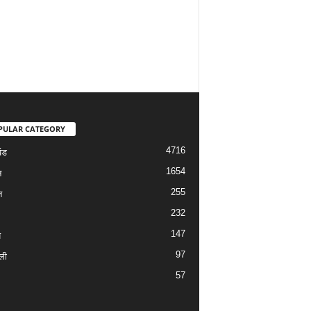
PULAR CATEGORY
4716
ंड
1654
न
255
त
232
147
य
97
ली
57