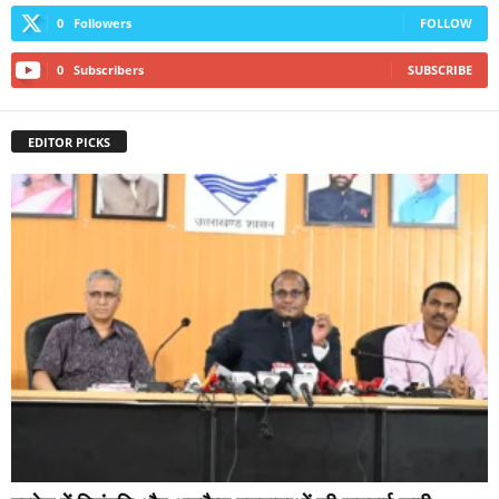
0
Followers
FOLLOW
0
Subscribers
SUBSCRIBE
EDITOR PICKS