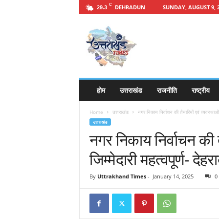
C
DEHRADUN
SUNDAY, AUGUST 9, 
29.3
h
t
t
p
s
:
/
होम
उत्तराखंड
राजनीति
राष्ट्रीय
/
u
Home
उत्तराखंड
नगर निकाय निर्वाचन की तैयारियों एवं व्यवस्थाओं 
t
उत्तराखंड
t
नगर निकाय निर्वाचन की त
a
r
जिम्मेदारी महत्वपूर्ण- दे
a
k
By
Uttrakhand Times
-
January 14, 2025
0
h
a
n
d
t