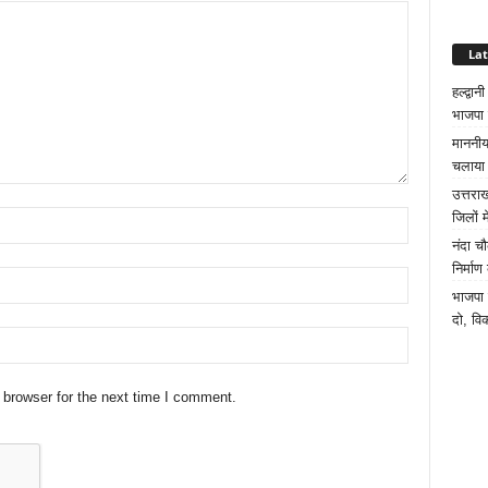
La
हल्द्वा
भाजपा
माननीय 
चलाया 
उत्तरा
जिलों म
नंदा चौ
निर्माण
भाजपा 
दो, व
 browser for the next time I comment.