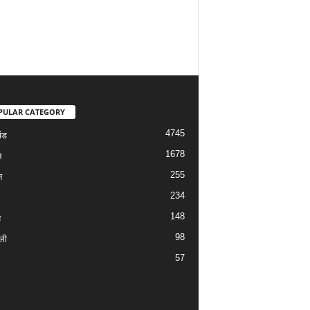
PULAR CATEGORY
4745
ंड
1678
न
255
त
234
148
य
98
ली
57