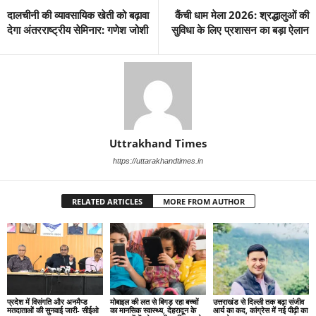
दालचीनी की व्यावसायिक खेती को बढ़ावा
कैंची धाम मेला 2026: श्रद्धालुओं की
देगा अंतरराष्ट्रीय सेमिनार: गणेश जोशी
सुविधा के लिए प्रशासन का बड़ा ऐलान
Uttrakhand Times
https://uttarakhandtimes.in
RELATED ARTICLES
MORE FROM AUTHOR
प्रदेश में विसंगति और अनमैप्ड
मोबाइल की लत से बिगड़ रहा बच्चों
उत्तराखंड से दिल्ली तक बढ़ा संजीव
मतदाताओं की सुनवाई जारी- सीईओ
का मानसिक स्वास्थ्य, देहरादून के
आर्य का कद, कांग्रेस में नई पीढ़ी का