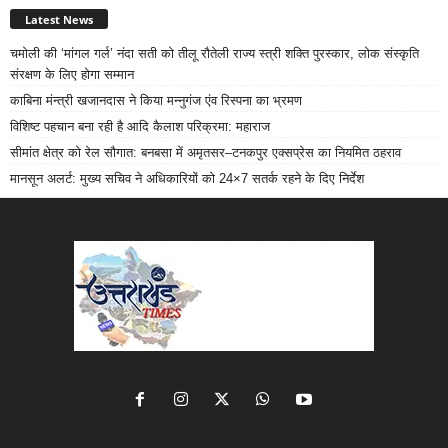
Latest News
चमोली की ‘मांगल गर्ल’ नंदा सती को तीलू रौतेली राज्य स्त्री शक्ति पुरस्कार, लोक संस्कृति
संरक्षण के लिए होगा सम्मान
काबिना मंन्त्री खजानदास ने किया मन्नुगंज एंव रिस्पना का भ्रमण
विशिष्ट पहचान बना रही है आदि कैलाश परिक्रमा: महाराज
सीमांत क्षेत्र को रेल सौगात: बनबसा में अमृतसर–टनकपुर एक्सप्रेस का नियमित ठहराव
मानसून अलर्ट: मुख्य सचिव ने अधिकारियों को 24×7 सतर्क रहने के दिए निर्देश