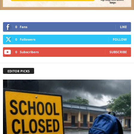
0
Fans
LIKE
0
Followers
FOLLOW
0
Subscribers
SUBSCRIBE
EDITOR PICKS