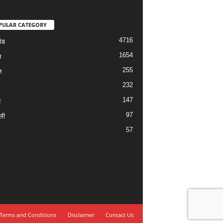
PULAR CATEGORY
4716
ंड
1654
न
255
त
232
147
य
97
ली
57
Terms and Conditions
Disclaimer
Contact Us