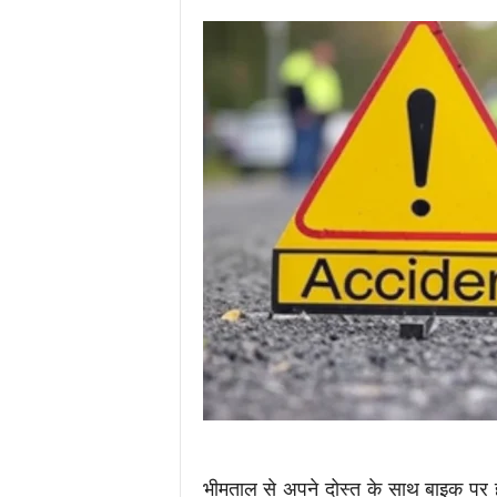
i
m
e
s
.
i
n
/
भीमताल से अपने दोस्त के साथ बाइक पर हल