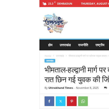
C
DEHRADUN
THURSDAY, AUGUST 6
23.3
h
t
t
p
s
:
/
होम
उत्तराखंड
राजनीति
राष्ट्रीय
/
u
Home
उत्तराखंड
भीमताल-हल्द्वानी मार्ग पर दर्दनाक सड़क हादसा
t
उत्तराखंड
t
भीमताल-हल्द्वानी मार्ग 
a
r
रात छिन गई युवक की जि
a
k
By
Uttrakhand Times
-
November 8, 2025
h
a
n
d
t