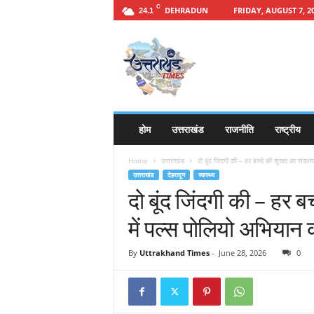
C
DEHRADUN
FRIDAY, AUGUST 7, 2
24.1
h
t
t
p
s
:
/
होम
उत्तराखंड
राजनीति
राष्ट्रीय
/
u
Home
उत्तराखंड
दो बूंद जिंदगी की – हर बच्चे की सुरक्षा का संकल्प
t
उत्तराखंड
देहरादून
स्वास्थ्य
t
दो बूंद जिंदगी की – हर बच
a
r
में पल्स पोलियो अभियान
a
k
By
Uttrakhand Times
-
June 28, 2026
0
h
a
n
d
t