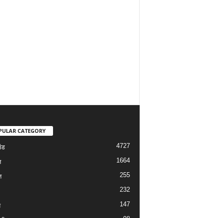
PULAR CATEGORY
4727
ंड
1664
न
255
त
232
147
य