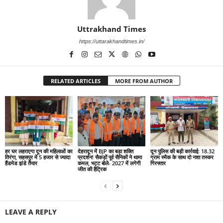
Uttrakhand Times
https://uttarakhandtimes.in/
RELATED ARTICLES
MORE FROM AUTHOR
हर घर लहराएगा दून की महिलाओं का
देहरादून में BJP का बड़ा शक्ति
दून पुलिस की बड़ी कार्रवाई: 18.32
तिरंगा, सहसपुर में 5 हजार से ज्यादा
प्रदर्शन! सैकड़ों पूर्व सैनिकों ने थामा
ग्राम स्मैक के साथ दो नशा तस्कर
हैंडमेड झंडे तैयार
कमल, भट्ट बोले- 2027 में लगेगी
गिरफ्तार
जीत की हैट्रिक
LEAVE A REPLY