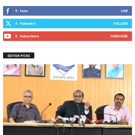
0
Fans
LIKE
0
Followers
FOLLOW
0
Subscribers
SUBSCRIBE
EDITOR PICKS