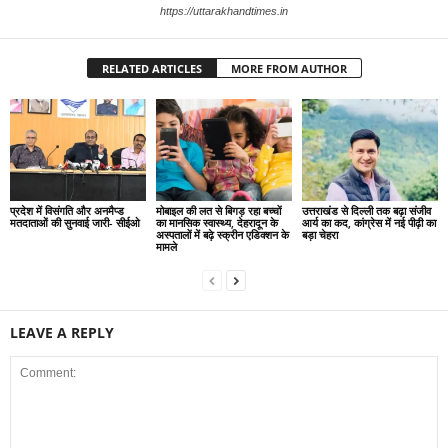
https://uttarakhandtimes.in
RELATED ARTICLES
MORE FROM AUTHOR
प्रदेश में विसंगति और अनमैप्ड
मोबाइल की लत से बिगड़ रहा बच्चों
उत्तराखंड से दिल्ली तक बढ़ा संजीव
मतदाताओं की सुनवाई जारी- सीईओ
का मानसिक स्वास्थ्य, देहरादून के
आर्य का कद, कांग्रेस में नई पीढ़ी का
अस्पतालों में बढ़े स्क्रीन एडिक्शन के
बड़ा चेहरा
मामले
LEAVE A REPLY