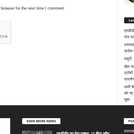
 browser for the next time I comment.
La
एमडीडी
रोड पर
उत्तरा
प्रदेश 
मसूरी:
खेल मह
ट्रॉफी
प्रदर्श
धामी क
को नए 
मुहर
EVEN MORE NEWS
PO
उत्तराख
एमडीडीए का मेगा एक्शन: 15 बीघा अवैध