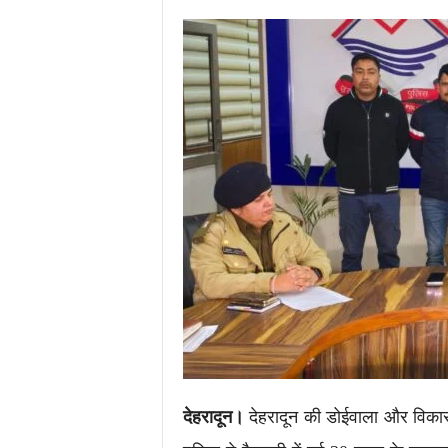
i
m
e
s
.
i
n
/
देहरादून।
देहरादून की डोईवाला और विकास