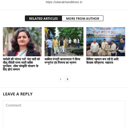
https://uttarakhandtimes.in
RELATED ARTICLES
MORE FROM AUTHOR
चमोली की ‘मांगल गर्ल’ नंदा सती को
काबिना मंन्त्री खजानदास ने किया
विशिष्ट पहचान बना रही है आदि
तीलू रौतेली राज्य स्त्री शक्ति
मन्नुगंज एंव रिस्पना का भ्रमण
कैलाश परिक्रमा: महाराज
पुरस्कार, लोक संस्कृति संरक्षण के
लिए होगा सम्मान
LEAVE A REPLY