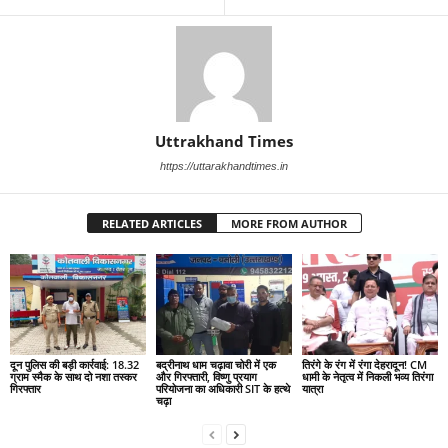
Uttrakhand Times
https://uttarakhandtimes.in
RELATED ARTICLES
MORE FROM AUTHOR
दून पुलिस की बड़ी कार्रवाई: 18.32
बद्रीनाथ धाम चढ़ावा चोरी में एक
तिरंगे के रंग में रंगा देहरादून! CM
ग्राम स्मैक के साथ दो नशा तस्कर
और गिरफ्तारी, विष्णु प्रयाग
धामी के नेतृत्व में निकली भव्य तिरंगा
गिरफ्तार
परियोजना का अधिकारी SIT के हत्थे
यात्रा
चढ़ा