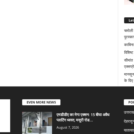
La
चमोली क
पुरस्का
काबिना
विशिष्
सीमांत
एक्सप्
मानसून
के दिए 
EVEN MORE NEWS
PO
उत्तराख
एमडीडीए का मेगा एक्शन: 15 बीघा अवैध
प्लाटिंग ध्वस्त, मसूरी रोड...
देहरादू
August 7, 2026
याताया