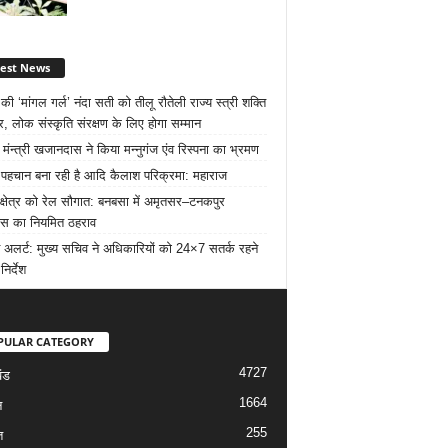
test News
ी ‘मांगल गर्ल’ नंदा सती को तीलू रौतेली राज्य स्त्री शक्ति
र, लोक संस्कृति संरक्षण के लिए होगा सम्मान
 मंन्त्री खजानदास ने किया मन्नुगंज एंव रिस्पना का भ्रमण
ट पहचान बना रही है आदि कैलाश परिक्रमा: महाराज
 क्षेत्र को रेल सौगात: बनबसा में अमृतसर–टनकपुर
रेस का नियमित ठहराव
 अलर्ट: मुख्य सचिव ने अधिकारियों को 24×7 सतर्क रहने
निर्देश
PULAR CATEGORY
4727
ंड
1664
न
255
त