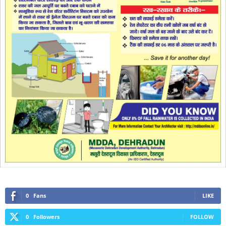
0
Fans
LIKE
0
Followers
FOLLOW