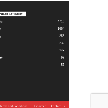
PULAR CATEGORY
4716
ंड
1654
न
255
त
232
147
य
97
ली
57
Terms and Conditions
Disclaimer
Contact Us