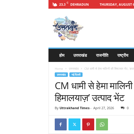
C
DEHRADUN
THURSDAY, AUGUST 6
23.3
h
t
t
p
s
:
/
होम
उत्तराखंड
राजनीति
राष्ट्रीय
/
u
Home
उत्तराखंड
CM धामी से हेमा मालिनी की शिष्टाचार भेंट, ‘ह
t
उत्तराखंड
नई दिल्ली
t
CM धामी से हेमा मालिनी
a
r
हिमालयाज़’ उत्पाद भेंट
a
k
By
Uttrakhand Times
-
April 27, 2026
0
h
a
n
d
t