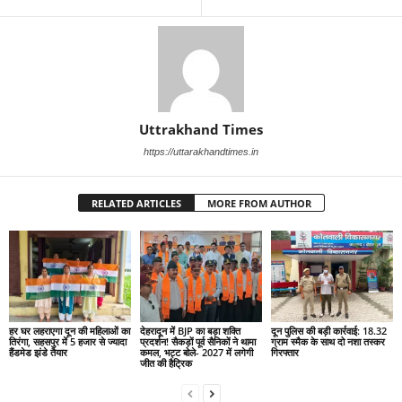
Uttrakhand Times
https://uttarakhandtimes.in
RELATED ARTICLES
MORE FROM AUTHOR
हर घर लहराएगा दून की महिलाओं का
देहरादून में BJP का बड़ा शक्ति
दून पुलिस की बड़ी कार्रवाई: 18.32
तिरंगा, सहसपुर में 5 हजार से ज्यादा
प्रदर्शन! सैकड़ों पूर्व सैनिकों ने थामा
ग्राम स्मैक के साथ दो नशा तस्कर
हैंडमेड झंडे तैयार
कमल, भट्ट बोले- 2027 में लगेगी
गिरफ्तार
जीत की हैट्रिक