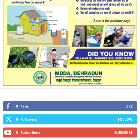
0
Fans
LIKE
0
Followers
FOLLOW
0
Subscribers
SUBSCRIBE