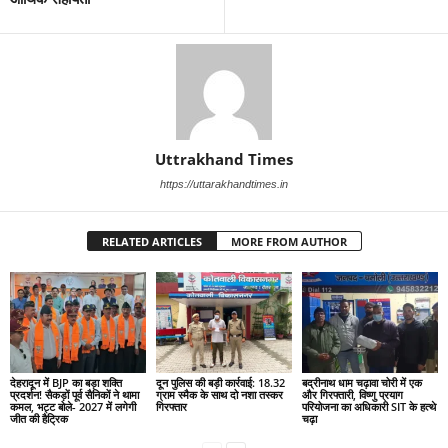
Uttrakhand Times
https://uttarakhandtimes.in
RELATED ARTICLES
MORE FROM AUTHOR
देहरादून में BJP का बड़ा शक्ति
दून पुलिस की बड़ी कार्रवाई: 18.32
बद्रीनाथ धाम चढ़ावा चोरी में एक
प्रदर्शन! सैकड़ों पूर्व सैनिकों ने थामा
ग्राम स्मैक के साथ दो नशा तस्कर
और गिरफ्तारी, विष्णु प्रयाग
कमल, भट्ट बोले- 2027 में लगेगी
गिरफ्तार
परियोजना का अधिकारी SIT के हत्थे
जीत की हैट्रिक
चढ़ा