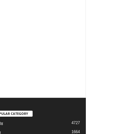
PULAR CATEGORY
4727
ंड
1664
न