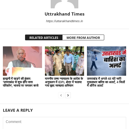
Uttrakhand Times
https://uttarakhandtimes.in
RELATED ARTICLES
MORE FROM AUTHOR
हल्द्वानी में खड़गे की हुंकार:
माननीय उच्च न्यायालय के आदेश के
उत्तराखंड में अगले 48 घंटे भारी!
‘उत्तराखंड से शुरू होगा सत्ता
अनुपालन में IDPL क्षेत्र में चलाया
मूसलाधार बारिश का अलर्ट, 4 जिलों
परिवर्तन’, भाजपा पर जमकर बरसे
गया वृहद स्वच्छता अभियान
में ऑरेंज अलर्ट
LEAVE A REPLY