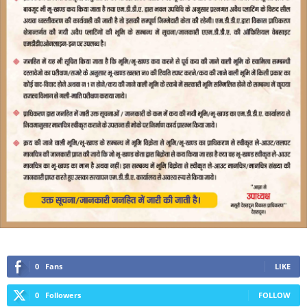
0
Fans
LIKE
0
Followers
FOLLOW