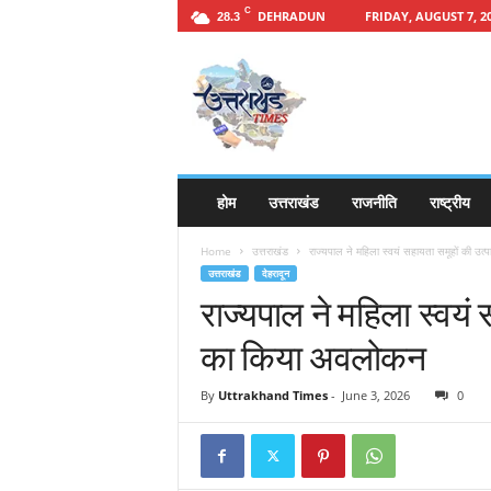
C
DEHRADUN
FRIDAY, AUGUST 7, 2
28.3
h
t
t
p
s
:
/
होम
उत्तराखंड
राजनीति
राष्ट्रीय
/
u
Home
उत्तराखंड
राज्यपाल ने महिला स्वयं सहायता समूहों की उत्
t
उत्तराखंड
देहरादून
t
राज्यपाल ने महिला स्वयं 
a
r
का किया अवलोकन
a
k
By
Uttrakhand Times
-
June 3, 2026
0
h
a
n
d
t