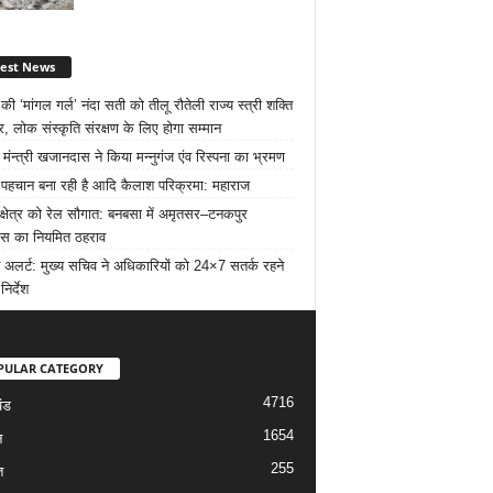
test News
ी ‘मांगल गर्ल’ नंदा सती को तीलू रौतेली राज्य स्त्री शक्ति
र, लोक संस्कृति संरक्षण के लिए होगा सम्मान
 मंन्त्री खजानदास ने किया मन्नुगंज एंव रिस्पना का भ्रमण
ट पहचान बना रही है आदि कैलाश परिक्रमा: महाराज
 क्षेत्र को रेल सौगात: बनबसा में अमृतसर–टनकपुर
रेस का नियमित ठहराव
 अलर्ट: मुख्य सचिव ने अधिकारियों को 24×7 सतर्क रहने
निर्देश
PULAR CATEGORY
4716
ंड
1654
न
255
त