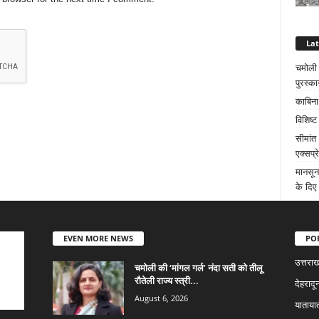
La
चमोली क
पुरस्का
काबिना
विशिष्
सीमांत
एक्सप्
मानसून
के दिए 
EVEN MORE NEWS
PO
उत्तराख
चमोली की ‘मांगल गर्ल’ नंदा सती को तीलू
रौतेली राज्य स्त्री...
देहरादू
August 6, 2026
याताया