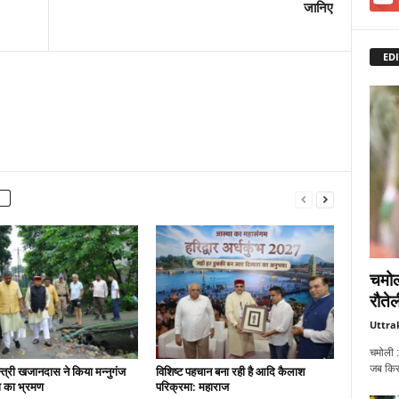
जानिए
EDI
चमोल
रौतेल
Uttra
चमोली :
जब किसी
न्त्री खजानदास ने किया मन्नुगंज
विशिष्ट पहचान बना रही है आदि कैलाश
ना का भ्रमण
परिक्रमा: महाराज