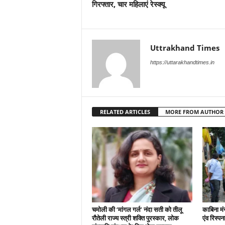
गिरफ्तार, चार महिलाएं रेस्क्यू
Uttrakhand Times
https://uttarakhandtimes.in
RELATED ARTICLES
MORE FROM AUTHOR
चमोली की ‘मांगल गर्ल’ नंदा सती को तीलू
काबिना मं
रौतेली राज्य स्त्री शक्ति पुरस्कार, लोक
एंव रिस्प