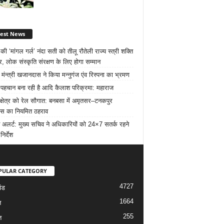
test News
ी ‘मांगल गर्ल’ नंदा सती को तीलू रौतेली राज्य स्त्री शक्ति
र, लोक संस्कृति संरक्षण के लिए होगा सम्मान
 मंन्त्री खजानदास ने किया मन्नुगंज एंव रिस्पना का भ्रमण
ट पहचान बना रही है आदि कैलाश परिक्रमा: महाराज
 क्षेत्र को रेल सौगात: बनबसा में अमृतसर–टनकपुर
रेस का नियमित ठहराव
 अलर्ट: मुख्य सचिव ने अधिकारियों को 24×7 सतर्क रहने
निर्देश
PULAR CATEGORY
4727
ंड
1664
न
255
त