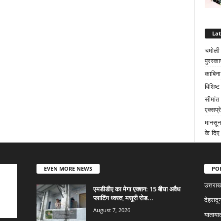
La
चमोली क
पुरस्का
काबिना
विशिष्
सीमांत
एक्सप्
मानसून
के दिए 
EVEN MORE NEWS
PO
उत्तराख
एमडीडीए का मेगा एक्शन: 15 बीघा अवैध
प्लाटिंग ध्वस्त, मसूरी रोड...
देहरादू
August 7, 2026
याताया