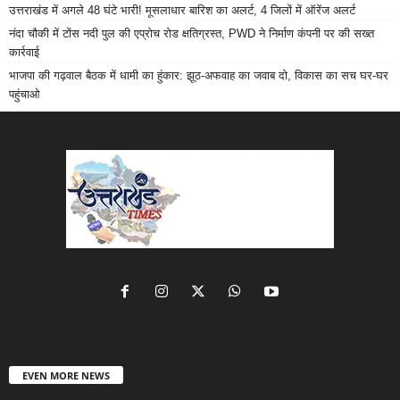
उत्तराखंड में अगले 48 घंटे भारी! मूसलाधार बारिश का अलर्ट, 4 जिलों में ऑरेंज अलर्ट
नंदा चौकी में टोंस नदी पुल की एप्रोच रोड क्षतिग्रस्त, PWD ने निर्माण कंपनी पर की सख्त
कार्रवाई
भाजपा की गढ़वाल बैठक में धामी का हुंकार: झूठ-अफवाह का जवाब दो, विकास का सच घर-घर
पहुंचाओ
EVEN MORE NEWS