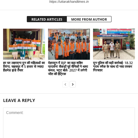
https://uttarakhandtimes.in
RELATED ARTICLES
MORE FROM AUTHOR
हर घर लहराएगा दून की महिलाओं का
देहरादून में BJP का बड़ा शक्ति
दून पुलिस की बड़ी कार्रवाई: 18.32
तिरंगा, सहसपुर में 5 हजार से ज्यादा
प्रदर्शन! सैकड़ों पूर्व सैनिकों ने थामा
ग्राम स्मैक के साथ दो नशा तस्कर
हैंडमेड झंडे तैयार
कमल, भट्ट बोले- 2027 में लगेगी
गिरफ्तार
जीत की हैट्रिक
LEAVE A REPLY