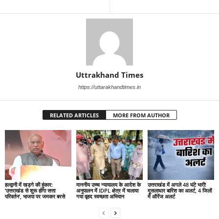
Uttrakhand Times
https://uttarakhandtimes.in
RELATED ARTICLES
MORE FROM AUTHOR
हल्द्वानी में खड़गे की हुंकार:
माननीय उच्च न्यायालय के आदेश के
उत्तराखंड में अगले 48 घंटे भारी!
‘उत्तराखंड से शुरू होगा सत्ता
अनुपालन में IDPL क्षेत्र में चलाया
मूसलाधार बारिश का अलर्ट, 4 जिलों
परिवर्तन’, भाजपा पर जमकर बरसे
गया वृहद स्वच्छता अभियान
में ऑरेंज अलर्ट